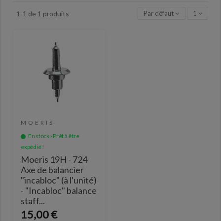
Par défaut
1
1-1 de 1 produits
MOERIS
En stock - Prêt à être
expédié !
Moeris 19H - 724
Axe de balancier
"incabloc" (à l'unité)
- "Incabloc" balance
staff...
15,00 €