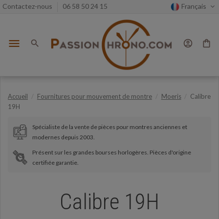
Contactez-nous
06 58 50 24 15
Français
menu
search
account_circle
shopping_bag
Accueil
Fournitures pour mouvement de montre
Moeris
Calibre
19H
Spécialiste de la vente de pièces pour montres anciennes et
modernes depuis 2003.
Présent sur les grandes bourses horlogères. Pièces d'origine
certifiée garantie.
Calibre 19H