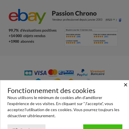
×
Fonctionnement des cookies
© Passion Chrono - votre boutique en ligne de vente de
Nous utilisons le minimum de cookies afin d’améliorer
pièces détachées de montres : habillage, bracelet, écrins,
l’expérience de vos visites. En cliquant sur ”J’accepte”, vous
outils, montres… Paiement 100% sécurisé.
acceptez l’utilisation de ces cookies. Vous pourrez toujours les
désactiver ultérieurement.
Conditions générales de ventes
|
Mentions légales
|
Politique de confidentialité
|
Cookies