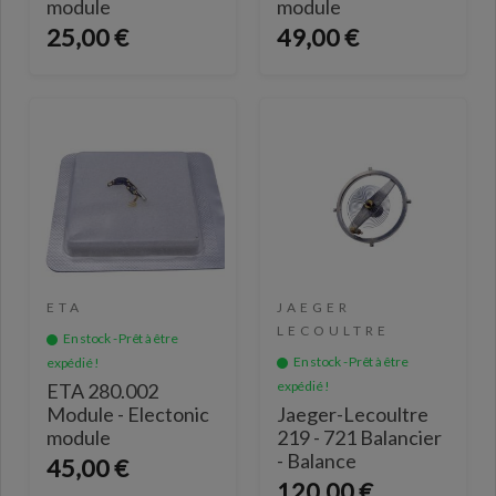
module
module
25,00 €
49,00 €
ETA
JAEGER
LECOULTRE
En stock - Prêt à être
En stock - Prêt à être
expédié !
expédié !
ETA 280.002
Module - Electonic
Jaeger-Lecoultre
module
219 - 721 Balancier
- Balance
45,00 €
120,00 €