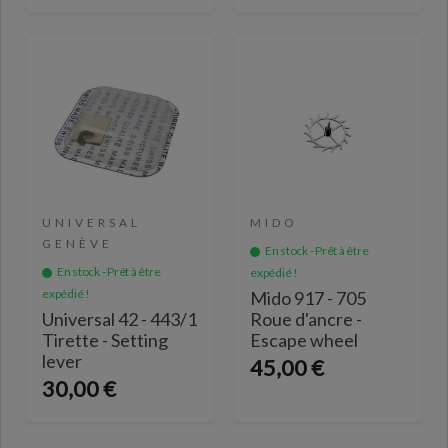
UNIVERSAL
MIDO
GENÈVE
En stock - Prêt à être
En stock - Prêt à être
expédié !
expédié !
Mido 917 - 705
Universal 42 - 443/1
Roue d'ancre -
Tirette - Setting
Escape wheel
lever
45,00 €
30,00 €