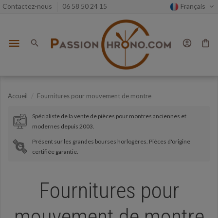
Contactez-nous
06 58 50 24 15
Français
menu
search
account_circle
shopping_bag
Accueil
Fournitures pour mouvement de montre
Spécialiste de la vente de pièces pour montres anciennes et
modernes depuis 2003.
Présent sur les grandes bourses horlogères. Pièces d'origine
certifiée garantie.
Fournitures pour
mouvement de montre