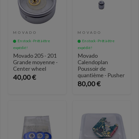
MOVADO
MOVADO
En stock - Prêt à être
En stock - Prêt à être
expédié !
expédié !
Movado 205 - 201
Movado
Grande moyenne -
Calendoplan
Center wheel
Poussoir de
quantième - Pusher
40,00 €
80,00 €