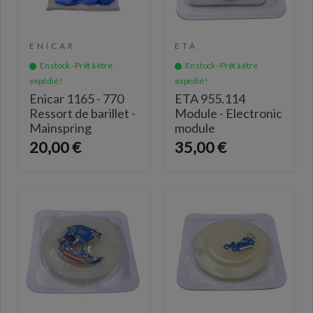
ENICAR
ETA
En stock - Prêt à être
En stock - Prêt à être
expédié !
expédié !
Enicar 1165 - 770
ETA 955.114
Ressort de barillet -
Module - Electronic
Mainspring
module
20,00 €
35,00 €