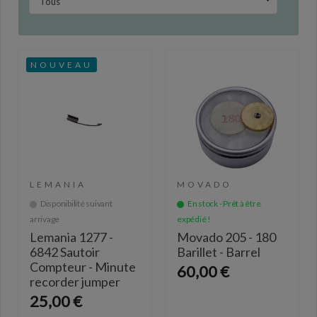
NOUVEAU
LEMANIA
MOVADO
Disponibilité suivant
En stock - Prêt à être
arrivage
expédié !
Lemania 1277 -
Movado 205 - 180
6842 Sautoir
Barillet - Barrel
Compteur - Minute
60,00 €
recorder jumper
25,00 €