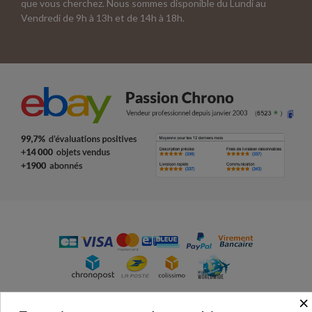
que vous cherchez. Nous sommes disponible du Lundi au
Vendredi de 9h à 13h et de 14h à 18h.
×
© Passion Chrono - votre boutique en ligne de vente de