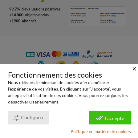
×
Fonctionnement des cookies
© Passion Chrono - votre boutique en ligne de vente de
Nous utilisons le minimum de cookies afin d’améliorer
pièces détachées de montres : habillage, bracelet, écrins,
l’expérience de vos visites. En cliquant sur ”J’accepte”, vous
outils, montres… Paiement 100% sécurisé.
acceptez l’utilisation de ces cookies. Vous pourrez toujours les
désactiver ultérieurement.
Conditions générales de ventes
|
Mentions légales
|
Politique de confidentialité
|
Cookies
tune
done_all
Configurer
J'accepte
Politique en matière de cookies