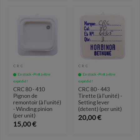
CRC
CRC
En stock - Prêt à être
En stock - Prêt à être
expédié !
expédié !
CRC 80 - 410
CRC 80 - 443
Pignon de
Tirette (à l'unité) -
remontoir (à l'unité)
Setting lever
- Winding pinion
(detent) (per unit)
(per unit)
20,00 €
15,00 €