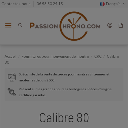
Contactez-nous
06 58 50 24 15
Français
menu
search
account_circle
shopping_bag
Accueil
Fournitures pour mouvement de montre
CRC
Calibre
80
Spécialiste de la vente de pièces pour montres anciennes et
modernes depuis 2003.
Présent sur les grandes bourses horlogères. Pièces d'origine
certifiée garantie.
Calibre 80