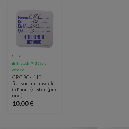
CRC
En stock - Prêt à être
expédié !
CRC 80 - 440
Ressort de bascule
(à l'unité) - Stud (per
unit)
10,00 €