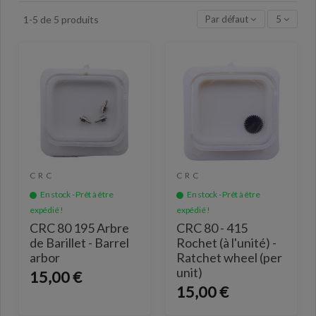
Par défaut
5
1-5 de 5 produits
CRC
CRC
En stock - Prêt à être
En stock - Prêt à être
expédié !
expédié !
CRC 80 195 Arbre
CRC 80 - 415
de Barillet - Barrel
Rochet (à l'unité) -
arbor
Ratchet wheel (per
unit)
15,00 €
15,00 €