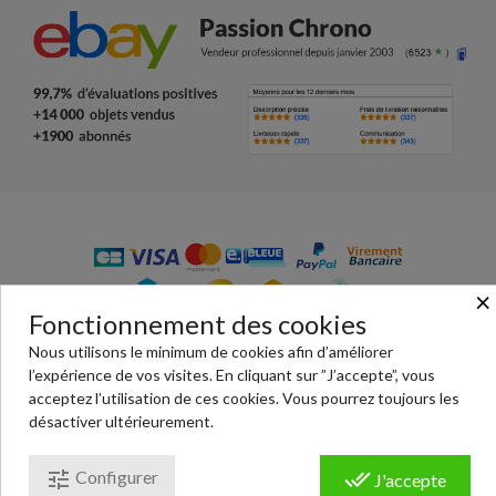
×
Fonctionnement des cookies
© Passion Chrono - votre boutique en ligne de vente de
Nous utilisons le minimum de cookies afin d’améliorer
pièces détachées de montres : habillage, bracelet, écrins,
l’expérience de vos visites. En cliquant sur ”J’accepte”, vous
outils, montres… Paiement 100% sécurisé.
acceptez l’utilisation de ces cookies. Vous pourrez toujours les
désactiver ultérieurement.
Conditions générales de ventes
|
Mentions légales
|
Politique de confidentialité
|
Cookies
tune
done_all
Configurer
J'accepte