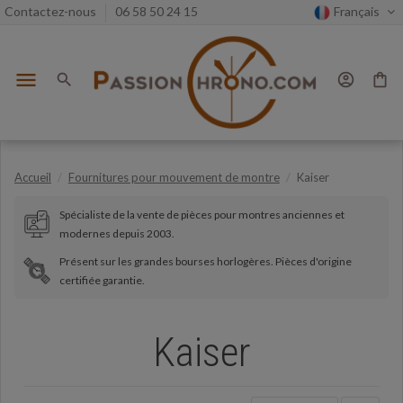
Contactez-nous
06 58 50 24 15
Français
menu
search
account_circle
shopping_bag
Accueil
Fournitures pour mouvement de montre
Kaiser
Spécialiste de la vente de pièces pour montres anciennes et
modernes depuis 2003.
Présent sur les grandes bourses horlogères. Pièces d'origine
certifiée garantie.
Kaiser