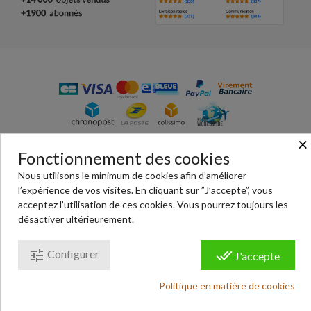
×
© Passion Chrono - votre boutique en ligne de vente de
Fonctionnement des cookies
pièces détachées de montres : habillage, bracelet, écrins,
Nous utilisons le minimum de cookies afin d’améliorer
outils, montres… Paiement 100% sécurisé.
l’expérience de vos visites. En cliquant sur ”J’accepte”, vous
Conditions générales de ventes
|
Mentions légales
|
acceptez l’utilisation de ces cookies. Vous pourrez toujours les
Politique de confidentialité
|
Cookies
désactiver ultérieurement.
tune
done_all
Configurer
J'accepte
Politique en matière de cookies