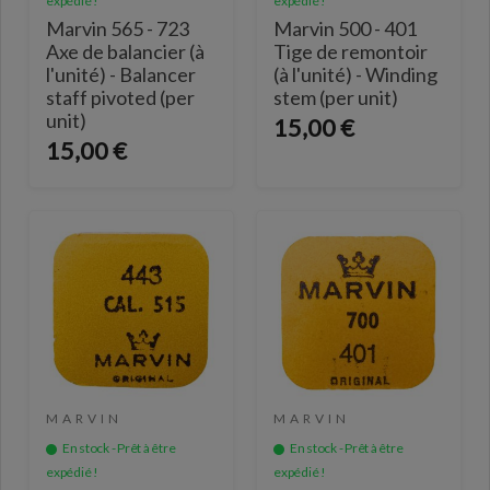
expédié !
expédié !
Marvin 565 - 723
Marvin 500 - 401
Axe de balancier (à
Tige de remontoir
l'unité) - Balancer
(à l'unité) - Winding
staff pivoted (per
stem (per unit)
unit)
15,00 €
15,00 €
MARVIN
MARVIN
En stock - Prêt à être
En stock - Prêt à être
expédié !
expédié !