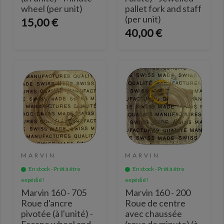
wheel (per unit)
pallet fork and staff
(per unit)
15,00 €
40,00 €
MARVIN
MARVIN
En stock - Prêt à être
En stock - Prêt à être
expédié !
expédié !
Marvin 160 - 705
Marvin 160 - 200
Roue d'ancre
Roue de centre
pivotée (à l'unité) -
avec chaussée