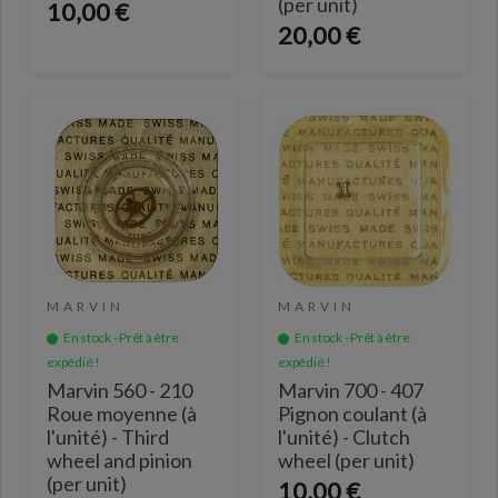
(per unit)
10,00 €
20,00 €
MARVIN
MARVIN
En stock - Prêt à être
En stock - Prêt à être
expédié !
expédié !
Marvin 560 - 210
Marvin 700 - 407
Roue moyenne (à
Pignon coulant (à
l'unité) - Third
l'unité) - Clutch
wheel and pinion
wheel (per unit)
(per unit)
10,00 €