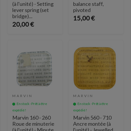
(à l'unité) - Setting
balance staff,
lever spring (set
pivoted
bridge)...
15,00 €
20,00 €
MARVIN
MARVIN
En stock - Prêt à être
En stock - Prêt à être
expédié !
expédié !
Marvin 160 - 260
Marvin 560 - 710
Roue de minuterie
Ancre montée (à
(à l'unité) - Minute
l'unité) - Jewelled