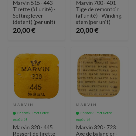
Marvin 515 - 443
Marvin 700 - 401
Tirette (à l'unité) -
Tige de remontoir
Setting lever
(à l'unité) - Winding
(detent) (per unit)
stem (per unit)
20,00 €
20,00 €
MARVIN
MARVIN
En stock - Prêt à être
En stock - Prêt à être
expédié !
expédié !
Marvin 320 - 445
Marvin 320 - 723
Ressort de tirette
Axe de balancier -