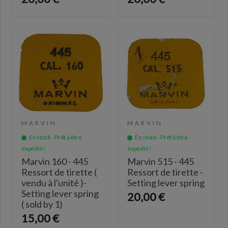
MARVIN
MARVIN
En stock - Prêt à être
En stock - Prêt à être
expédié !
expédié !
Marvin 160 - 445
Marvin 515 - 445
Ressort de tirette (
Ressort de tirette -
vendu à l'unité )-
Setting lever spring
Setting lever spring
20,00 €
( sold by 1)
15,00 €