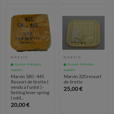
MARVIN
MARVIN
En stock - Prêt à être
En stock - Prêt à être
expédié !
expédié !
Marvin 580 - 445
Marvin 320 ressort
Ressort de tirette (
de tirette
vendu à l'unité ) -
25,00 €
Setting lever spring
( sold...
20,00 €