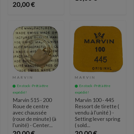
20,00 €
MARVIN
MARVIN
En stock - Prêt à être
En stock - Prêt à être
expédié !
expédié !
Marvin 515 - 200
Marvin 100 - 445
Roue de centre
Ressort de tirette (
avec chaussée
vendu à l'unité ) -
(roue de minute) (à
Setting lever spring
l'unité) - Center...
( sold...
20,00 €
20,00 €