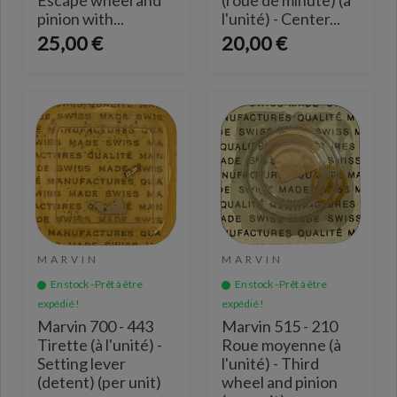
Escape wheel and
(roue de minute) (à
pinion with...
l'unité) - Center...
25,00 €
20,00 €
MARVIN
MARVIN
En stock - Prêt à être
En stock - Prêt à être
expédié !
expédié !
Marvin 700 - 443
Marvin 515 - 210
Tirette (à l'unité) -
Roue moyenne (à
Setting lever
l'unité) - Third
(detent) (per unit)
wheel and pinion