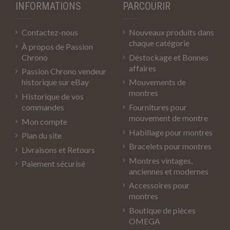
INFORMATIONS
PARCOURIR
Contactez-nous
Nouveaux produits dans
chaque catégorie
À propos de Passion
Chrono
Déstockage et Bonnes
affaires
Passion Chrono vendeur
historique sur eBay
Mouvements de
montres
Historique de vos
commandes
Fournitures pour
mouvement de montre
Mon compte
Habillage pour montres
Plan du site
Bracelets pour montres
Livraisons et Retours
Montres vintages,
Paiement sécurisé
anciennes et modernes
Accessoires pour
montres
Boutique de pièces
OMEGA