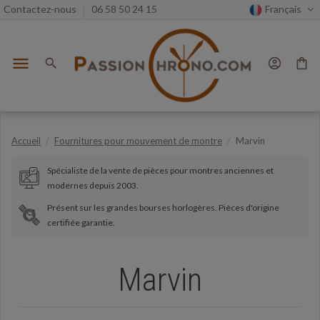
Contactez-nous
06 58 50 24 15
Français
menu
search
account_circle
shopping_bag
Accueil
Fournitures pour mouvement de montre
Marvin
Spécialiste de la vente de pièces pour montres anciennes et
modernes depuis 2003.
Présent sur les grandes bourses horlogères. Pièces d'origine
certifiée garantie.
Marvin