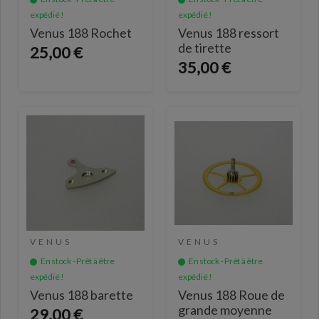
expédié !
expédié !
Venus 188 Rochet
Venus 188 ressort
de tirette
25,00 €
35,00 €
VENUS
VENUS
En stock - Prêt à être
En stock - Prêt à être
expédié !
expédié !
Venus 188 barette
Venus 188 Roue de
grande moyenne
29,00 €