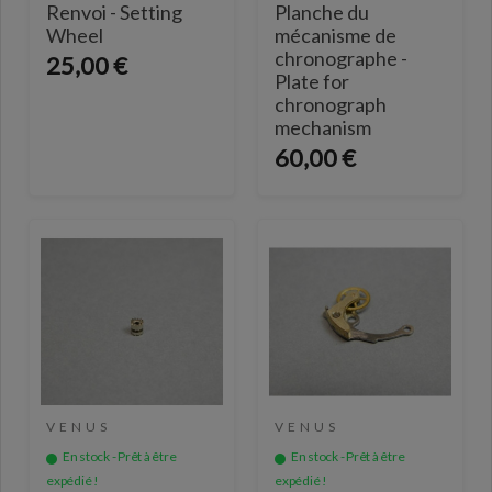
Renvoi - Setting
Planche du
Wheel
mécanisme de
chronographe -
25,00 €
Plate for
chronograph
mechanism
60,00 €
VENUS
VENUS
En stock - Prêt à être
En stock - Prêt à être
expédié !
expédié !