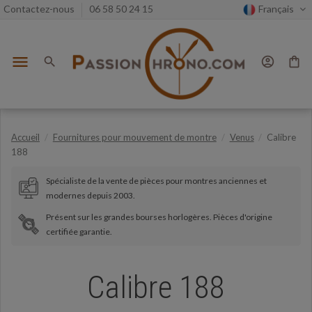
Contactez-nous
06 58 50 24 15
Français
menu
search
account_circle
shopping_bag
Accueil
Fournitures pour mouvement de montre
Venus
Calibre
188
Spécialiste de la vente de pièces pour montres anciennes et
modernes depuis 2003.
Présent sur les grandes bourses horlogères. Pièces d'origine
certifiée garantie.
Calibre 188