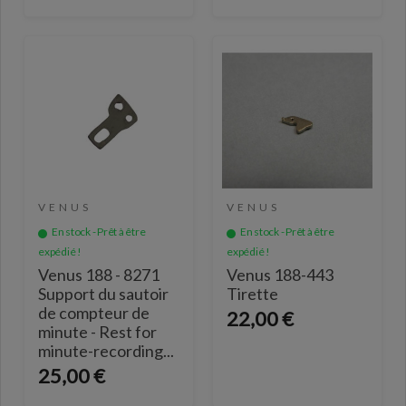
VENUS
VENUS
En stock - Prêt à être
En stock - Prêt à être
expédié !
expédié !
Venus 188 - 8271
Venus 188-443
Support du sautoir
Tirette
de compteur de
22,00 €
minute - Rest for
minute-recording...
25,00 €