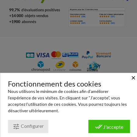
×
© Passion Chrono - votre boutique en ligne de vente de
Fonctionnement des cookies
pièces détachées de montres : habillage, bracelet, écrins,
Nous utilisons le minimum de cookies afin d’améliorer
outils, montres… Paiement 100% sécurisé.
l’expérience de vos visites. En cliquant sur ”J’accepte”, vous
Conditions générales de ventes
|
Mentions légales
|
acceptez l’utilisation de ces cookies. Vous pourrez toujours les
Politique de confidentialité
|
Cookies
désactiver ultérieurement.
tune
done_all
Configurer
J'accepte