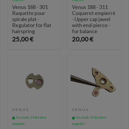
Venus 188 - 301
Venus 188 - 311
Raquette pour
Coqueret empierré
spirale plat -
- Upper cap jawel
Regulator for flat
with end-pierce -
hairspring
for balance
25,00 €
20,00 €
VENUS
VENUS
En stock - Prêt à être
En stock - Prêt à être
expédié !
expédié !