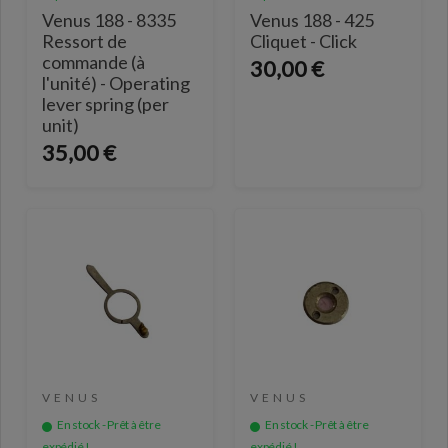
Venus 188 - 8335
Venus 188 - 425
Ressort de
Cliquet - Click
commande (à
30,00 €
l'unité) - Operating
lever spring (per
unit)
35,00 €
VENUS
VENUS
En stock - Prêt à être
En stock - Prêt à être
expédié !
expédié !