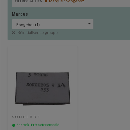
Marque : Songeboz
FILTRES ACTIFS
Marque
Réinitialiser ce groupe
SONGEBOZ
En stock - Prêt à être expédié !