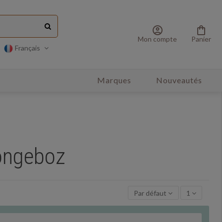
account_circle
shopping_bag
Mon compte
Panier
Français
Marques
Nouveautés
Songeboz
Par défaut
1